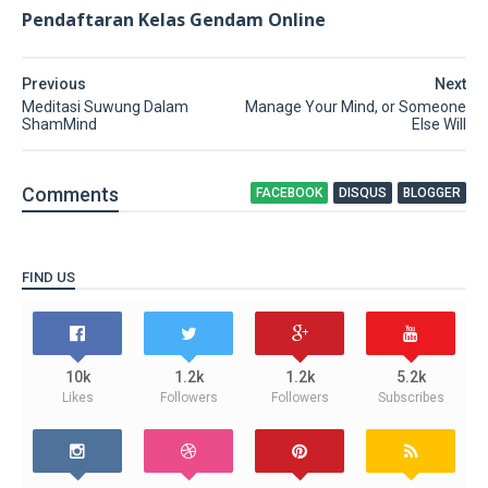
Pendaftaran Kelas Gendam Online
Previous
Next
Meditasi Suwung Dalam
Manage Your Mind, or Someone
ShamMind
Else Will
Comment
s
FACEBOOK
DISQUS
BLOGGER
FIND US
10k
1.2k
1.2k
5.2k
Likes
Followers
Followers
Subscribes