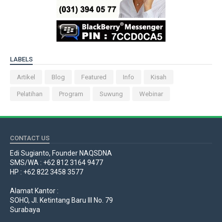
LABELS
Artikel
Blog
Featured
Info
Kisah
Pelatihan
Program
Suwung
Webinar
CONTACT US
Edi Sugianto, Founder NAQSDNA
SMS/WA : +62 812 3164 9477
HP : +62 822 3458 3577
Alamat Kantor :
SOHO, Jl. Ketintang Baru III No. 79
Surabaya